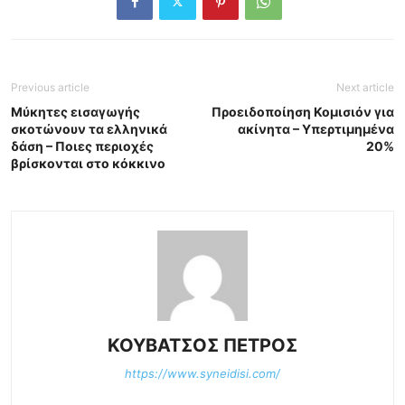
Previous article
Next article
Μύκητες εισαγωγής
Προειδοποίηση Κομισιόν για
σκοτώνουν τα ελληνικά
ακίνητα – Υπερτιμημένα
δάση – Ποιες περιοχές
20%
βρίσκονται στο κόκκινο
ΚΟΥΒΑΤΣΟΣ ΠΕΤΡΟΣ
https://www.syneidisi.com/