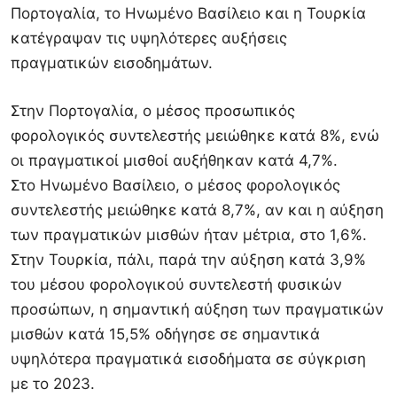
Πορτογαλία, το Ηνωμένο Βασίλειο και η Τουρκία
κατέγραψαν τις υψηλότερες αυξήσεις
πραγματικών εισοδημάτων.
Στην Πορτογαλία, ο μέσος προσωπικός
φορολογικός συντελεστής μειώθηκε κατά 8%, ενώ
οι πραγματικοί μισθοί αυξήθηκαν κατά 4,7%.
Στο Ηνωμένο Βασίλειο, ο μέσος φορολογικός
συντελεστής μειώθηκε κατά 8,7%, αν και η αύξηση
των πραγματικών μισθών ήταν μέτρια, στο 1,6%.
Στην Τουρκία, πάλι, παρά την αύξηση κατά 3,9%
του μέσου φορολογικού συντελεστή φυσικών
προσώπων, η σημαντική αύξηση των πραγματικών
μισθών κατά 15,5% οδήγησε σε σημαντικά
υψηλότερα πραγματικά εισοδήματα σε σύγκριση
με το 2023.