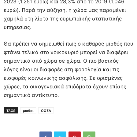
2023 (1.251 ευρώ) και 28,3% από το 2019 (1.046
ευρώ). Παρά την αύξηση, η χώρα μας παραμένει
χαμηλά στη λίστα της ευρωπαϊκής στατιστικής
υπηρεσίας.
Θα πρέπει να σημειωθεί πως ο καθαρός μισθός που
φτάνει τελικά στο νοικοκυριό μπορεί να διαφέρει
σημαντικά από χώρα σε χώρα. Ο πιο βασικός
λόγος είναι οι διαφορές στη φορολογία και τις
εισφορές κοινωνικής ασφάλισης. Σε ορισμένες
χώρες, τα οικογενειακά επιδόματα έχουν επίσης
σημαντικό αντίκτυπο.
TAGS
μισθοί
ΟΟΣΑ