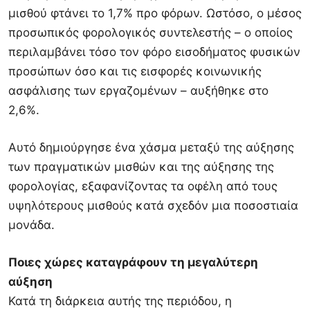
μισθού φτάνει το 1,7% προ φόρων. Ωστόσο, ο μέσος
προσωπικός φορολογικός συντελεστής – ο οποίος
περιλαμβάνει τόσο τον φόρο εισοδήματος φυσικών
προσώπων όσο και τις εισφορές κοινωνικής
ασφάλισης των εργαζομένων – αυξήθηκε στο
2,6%.
Αυτό δημιούργησε ένα χάσμα μεταξύ της αύξησης
των πραγματικών μισθών και της αύξησης της
φορολογίας, εξαφανίζοντας τα οφέλη από τους
υψηλότερους μισθούς κατά σχεδόν μια ποσοστιαία
μονάδα.
Ποιες χώρες καταγράφουν τη μεγαλύτερη
αύξηση
Κατά τη διάρκεια αυτής της περιόδου, η