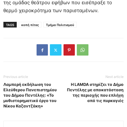
της ομάδας θεάτρου εφήβων που εισέπραξε το
θερμό χειροκρότημα των παρισταμένων.
TAGS
κοπή πίτας
Τμήμα Πολιτισμού
Previous article
Next article
Λαμπερή εκδήλωση του
Η LAMDA στηρίζει το Δήμο
Ελεύθερου Πανεπιστημίου
Πεντέλης με αποκατάσταση
του Δήμου Πεντέλης: «Το
της περιοχής που επλήγη
μυθιστορηματικό έργο του
από τις πυρκαγιές
Νίκου Καζαντζάκη»