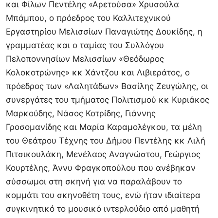
και Φίλων Πεντέλης «Αρετούσα» Χρυσούλα
Μπάμπου, ο πρόεδρος του Καλλιτεχνικού
Εργαστηρίου Μελισσίων Παναγιώτης Δουκίδης, η
γραμματέας και ο ταμίας του Συλλόγου
Πελοποννησίων Μελισσίων «Θεόδωρος
Κολοκοτρώνης» κκ Χάντζου και Λιβιεράτος, ο
πρόεδρος των «Λαλητάδων» Βασίλης Ζευγώλης, οι
συνεργάτες του τμήματος Πολιτισμού κκ Κυριάκος
Μαρκούδης, Νάσος Κοτρίδης, Γιάννης
Γροσομανίδης και Μαρία Καραμολέγκου, τα μέλη
του Θεάτρου Τέχνης του Δήμου Πεντέλης κκ Λιλή
Πιτσικουλάκη, Μενέλαος Αναγνώστου, Γεώργιος
Κουρτέλης, Άννυ Φραγκοπούλου που ανέβηκαν
σύσσωμοι στη σκηνή για να παραλάβουν το
κομμάτι του σκηνοθέτη τους, ενώ ήταν ιδιαίτερα
συγκινητικό το μουσικό ιντερλούδιο από μαθητή