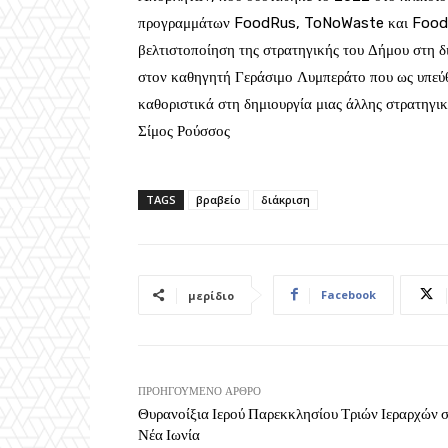
προγραμμάτων FoodRus, ToNoWaste και Food Co
βελτιστοποίηση της στρατηγικής του Δήμου στη δ
στον καθηγητή Γεράσιμο Λυμπεράτο που ως υπεύ
καθοριστικά στη δημιουργία μιας άλλης στρατηγι
Σίμος Ρούσσος
TAGS
βραβείο
διάκριση
Facebook
μερίδιο
ΠΡΟΗΓΟΎΜΕΝΟ ΆΡΘΡΟ
Θυρανοίξια Ιερού Παρεκκλησίου Τριών Ιεραρχών 
Νέα Ιωνία