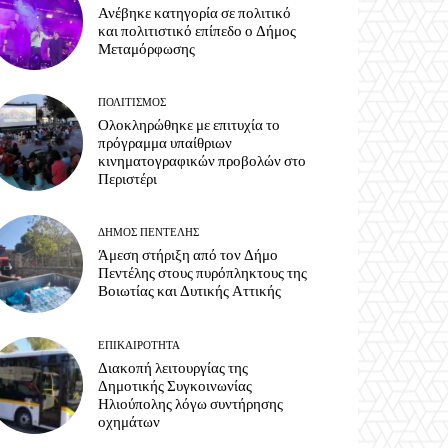
Ανέβηκε κατηγορία σε πολιτικό
και πολιτιστικό επίπεδο ο Δήμος
Μεταμόρφωσης
ΠΟΛΙΤΙΣΜΌΣ
Ολοκληρώθηκε με επιτυχία το
πρόγραμμα υπαίθριων
κινηματογραφικών προβολών στο
Περιστέρι
ΔΉΜΟΣ ΠΕΝΤΈΛΗΣ
Άμεση στήριξη από τον Δήμο
Πεντέλης στους πυρόπληκτους της
Βοιωτίας και Δυτικής Αττικής
ΕΠΙΚΑΙΡΌΤΗΤΑ
Διακοπή λειτουργίας της
Δημοτικής Συγκοινωνίας
Ηλιούπολης λόγω συντήρησης
οχημάτων