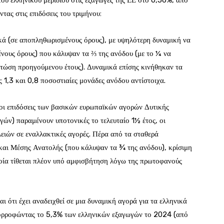
ου ελληνικού μεριδίου στις εξαγωγές της ΕΕ στο 0,56%, από
τας στις επιδόσεις του τριμήνου:
κά (σε αποπληθωρισμένους όρους), με υψηλότερη δυναμική να
νους όρους) που κάλυψαν τα ⅔ της ανόδου (με το ¼ να
πτώση προηγούμενου έτους). Δυναμικά επίσης κινήθηκαν τα
 1,3 και 0,8 ποσοστιαίες μονάδες ανόδου αντίστοιχα.
οι επιδόσεις των βασικών ευρωπαϊκών αγορών Δυτικής
ών) παραμένουν υποτονικές το τελευταίο 1½ έτος, οι
ειών σε εναλλακτικές αγορές. Πέρα από τα σταθερά
και Μέσης Ανατολής (που κάλυψαν τα ¾ της ανόδου), κρίσιμη
ποία τίθεται πλέον υπό αμφισβήτηση λόγω της πρωτοφανούς
ότι έχει αναδειχθεί σε μια δυναμική αγορά για τα ελληνικά
πορροφώντας το 5,3% των ελληνικών εξαγωγών το 2024 (από