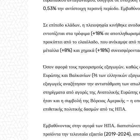
ευρωπαϊκού ανταγωνισμού, οδήγησε σε ενίσχυση τ
0,53% την αντίστοιχη περσινή περίοδο. Εμβαθύνον
Σε επίπεδο κλάδων, η πλειοψηφία κινήθηκε ανοδι
εντοπίζεται στα τρόφιμα (+18% σε αποπληθωρισμέ
προκύπτει από το ελαιόλαδο, που ανέκαμψε από 
μέταλλα (+8%) και χημικά (+18%) συνεισφέροντας
Όσον αφορά τους προορισμούς εξαγωγών, καθώς 
Ευρώπης και Βαλκανίων (⅗ των ελληνικών εξαγωγ
εξαγωγείς αναζήτησαν την αντιστάθμιση των απωλ
στηρίγματα από αγορές της Ανατολικής Ευρώπης 
ήταν και η συμβολή της Βόρειας Αμερικής – η ο
επιθετικής πολιτικής δασμών από τις ΗΠΑ.
Εμβαθύνοντας στην αγορά των ΗΠΑ, διαπιστώνεται 
προϊόντα την τελευταία εξαετία (2019-2024), α