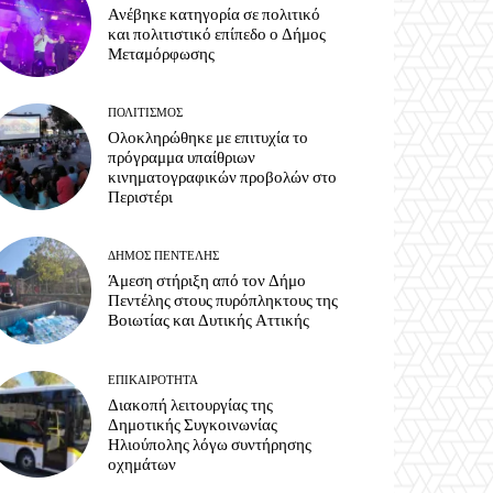
Ανέβηκε κατηγορία σε πολιτικό
και πολιτιστικό επίπεδο ο Δήμος
Μεταμόρφωσης
ΠΟΛΙΤΙΣΜΌΣ
Ολοκληρώθηκε με επιτυχία το
πρόγραμμα υπαίθριων
κινηματογραφικών προβολών στο
Περιστέρι
ΔΉΜΟΣ ΠΕΝΤΈΛΗΣ
Άμεση στήριξη από τον Δήμο
Πεντέλης στους πυρόπληκτους της
Βοιωτίας και Δυτικής Αττικής
ΕΠΙΚΑΙΡΌΤΗΤΑ
Διακοπή λειτουργίας της
Δημοτικής Συγκοινωνίας
Ηλιούπολης λόγω συντήρησης
οχημάτων