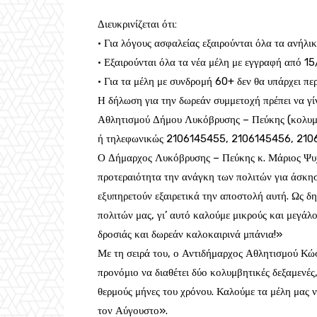
Διευκρινίζεται ότι:
• Για λόγους ασφαλείας εξαιρούνται όλα τα ανήλι
• Εξαιρούνται όλα τα νέα μέλη με εγγραφή από 1
• Για τα μέλη με συνδρομή 60+ δεν θα υπάρχει πε
Η δήλωση για την δωρεάν συμμετοχή πρέπει να γίν
Αθλητισμού Δήμου Λυκόβρυσης – Πεύκης (κολυμβ
ή τηλεφωνικώς 2106145455, 2106145456, 210
Ο Δήμαρχος Λυκόβρυσης – Πεύκης κ. Μάριος Ψυχ
προτεραιότητα την ανάγκη των πολιτών για άσκηση
εξυπηρετούν εξαιρετικά την αποστολή αυτή. Ως δ
πολιτών μας, γι’ αυτό καλούμε μικρούς και μεγάλ
δροσιάς και δωρεάν καλοκαιρινά μπάνια!»
Με τη σειρά του, ο Αντιδήμαρχος Αθλητισμού Κώ
προνόμιο να διαθέτει δύο κολυμβητικές δεξαμενές
θερμούς μήνες του χρόνου. Καλούμε τα μέλη μας
τον Αύγουστο».