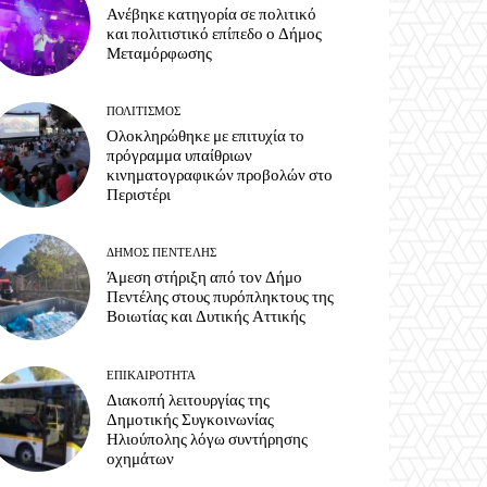
Ανέβηκε κατηγορία σε πολιτικό
και πολιτιστικό επίπεδο ο Δήμος
Μεταμόρφωσης
ΠΟΛΙΤΙΣΜΌΣ
Ολοκληρώθηκε με επιτυχία το
πρόγραμμα υπαίθριων
κινηματογραφικών προβολών στο
Περιστέρι
ΔΉΜΟΣ ΠΕΝΤΈΛΗΣ
Άμεση στήριξη από τον Δήμο
Πεντέλης στους πυρόπληκτους της
Βοιωτίας και Δυτικής Αττικής
ΕΠΙΚΑΙΡΌΤΗΤΑ
Διακοπή λειτουργίας της
Δημοτικής Συγκοινωνίας
Ηλιούπολης λόγω συντήρησης
οχημάτων